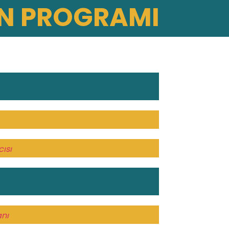
IN PROGRAMI
ısı
anı