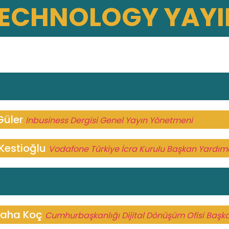
TECHNOLOGY YAY
Güler
Inbusiness Dergisi Genel Yayın Yönetmeni
Kestioğlu
Vodafone Türkiye İcra Kurulu Başkan Yardımc
 Taha Koç
Cumhurbaşkanlığı Dijital Dönüşüm Ofisi Başk