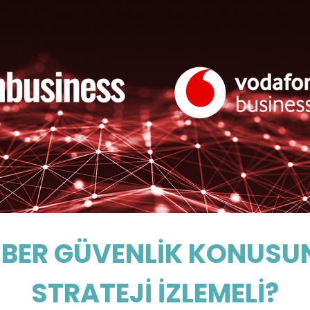
SİBER GÜVENLİK KONUSUN
STRATEJİ İZLEMELİ?