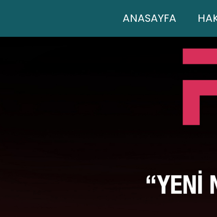
(curren
ANASAYFA
HA