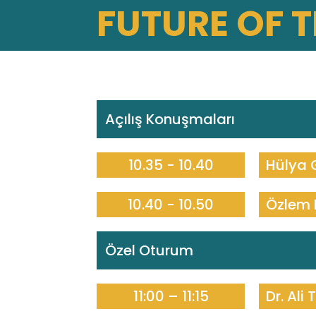
FUTURE OF 
Açılış Konuşmaları
10.35 - 10.40
Hülya 
10.40 - 10.50
Özlem 
Özel Oturum
11:00 – 11:15
Dr. Ali